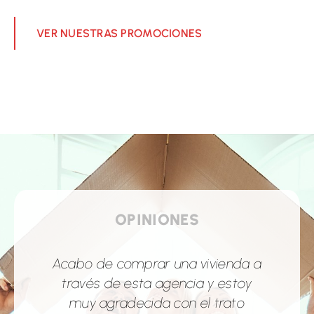
VER NUESTRAS PROMOCIONES
OPINIONES
Acabo de comprar una vivienda a
Gestión impecable por parte de
Recientemente tuve la
Ángela y Mónica! El proceso con
oportunidad de trabajar con la
través de esta agencia y estoy
Agencia Álvarez y debo decir que
muy agradecida con el trato
ellas fue muy fluido y rápido,