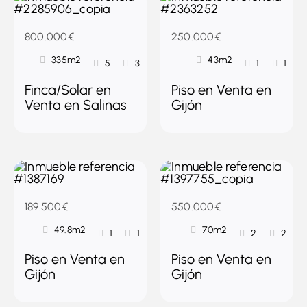
800.000€
250.000€
335m2
43m2
5
3
1
1
Finca/Solar en
Piso en Venta en
Venta en Salinas
Gijón
189.500€
550.000€
49.8m2
70m2
1
1
2
2
Piso en Venta en
Piso en Venta en
Gijón
Gijón