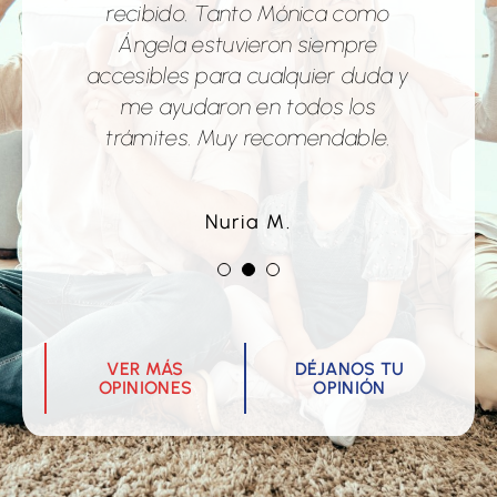
la experiencia fue excepcional en
resolviendo nuestras dudas e
recibido. Tanto Mónica como
inquietudes rápidamente. Si tenéis
todos los sentidos, desde el
Ángela estuvieron siempre
accesibles para cualquier duda y
primer contacto me sentí bien
que realizar cualquier gestión
atendida y asesorada de manera
asociada con la compraventa de
me ayudaron en todos los
profesional, sincera y amable. […]
trámites. Muy recomendable.
inmuebles, recomiendo esta
agencia al 100%!
Miriam Pérez
Nuria M.
Juan
VER MÁS
DÉJANOS TU
OPINIONES
OPINIÓN