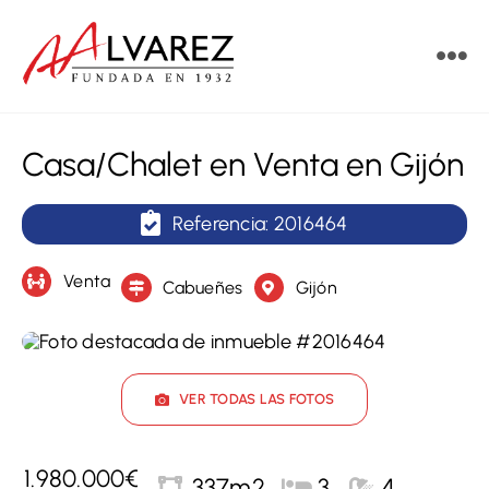
Saltar
al
Tog
contenido
Nav
Vende
Casa/Chalet en Venta en Gijón
Compra
Referencia: 2016464
Alquila
Venta
Cabueñes
Gijón
Obra nueva
Servicios
VER TODAS LAS FOTOS
Contacto
1.980.000€
337m2
3
4