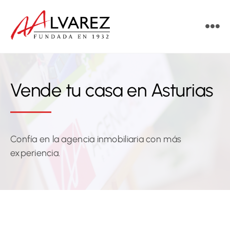
Saltar
al
Tog
contenido
Nav
Vende
Vende tu casa en Asturias
Compra
Alquila
Confía en la agencia inmobiliaria con más
Obra nueva
experiencia.
Servicios
Contacto