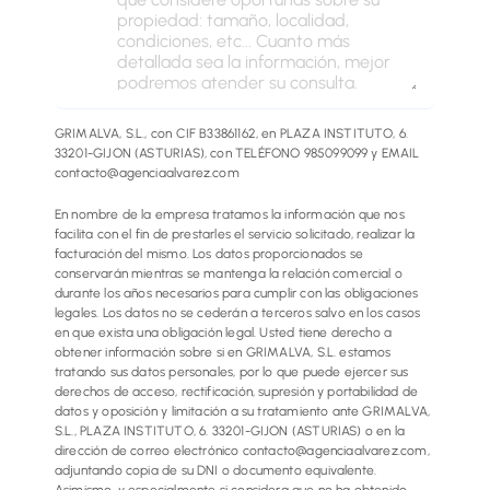
GRIMALVA, S.L., con CIF B33861162, en PLAZA INSTITUTO, 6.
33201-GIJON (ASTURIAS), con TELÉFONO 985099099 y EMAIL
contacto@agenciaalvarez.com
En nombre de la empresa tratamos la información que nos
facilita con el fin de prestarles el servicio solicitado, realizar la
facturación del mismo. Los datos proporcionados se
conservarán mientras se mantenga la relación comercial o
durante los años necesarios para cumplir con las obligaciones
legales. Los datos no se cederán a terceros salvo en los casos
en que exista una obligación legal. Usted tiene derecho a
obtener información sobre si en GRIMALVA, S.L. estamos
tratando sus datos personales, por lo que puede ejercer sus
derechos de acceso, rectificación, supresión y portabilidad de
datos y oposición y limitación a su tratamiento ante GRIMALVA,
S.L., PLAZA INSTITUTO, 6. 33201-GIJON (ASTURIAS) o en la
dirección de correo electrónico contacto@agenciaalvarez.com,
adjuntando copia de su DNI o documento equivalente.