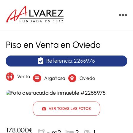
Saltar
al
Tog
contenido
Nav
Vende
Piso en Venta en Oviedo
Compra
Referencia: 2255975
Alquila
Venta
Argañosa
Oviedo
Obra nueva
Servicios
VER TODAS LAS FOTOS
Contacto
178.000€
- m2
2
1