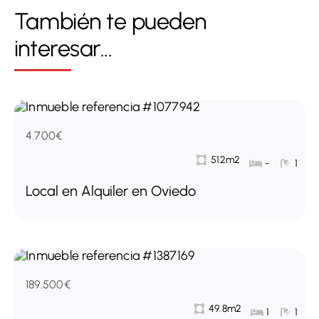
También te pueden
interesar...
4.700€
512m2
-
1
Local en Alquiler en Oviedo
189.500€
49.8m2
1
1