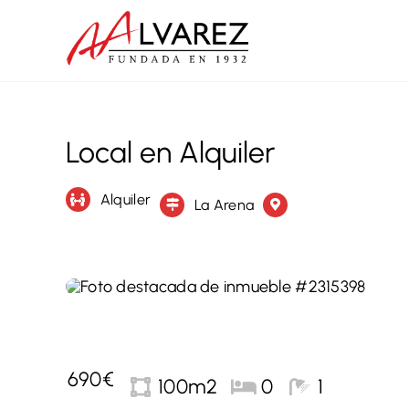
Saltar
al
contenido
Local en Alquiler
Alquiler
La Arena
690€
100m2
0
1