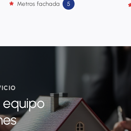
5
Metros fachada
VICIO
r equipo
nes