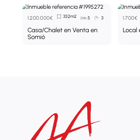
332m2
1.200.000€
1.700€
5
3
Casa/Chalet en Venta en
Local 
Somió