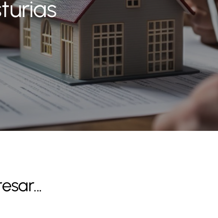
turias
sar...