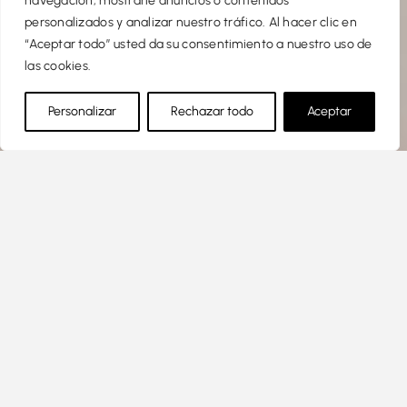
navegación, mostrarle anuncios o contenidos
personalizados y analizar nuestro tráfico. Al hacer clic en
“Aceptar todo” usted da su consentimiento a nuestro uso de
las cookies.
Personalizar
Rechazar todo
Aceptar
Exclusivo proyecto de 29
viviendas de 1, 2, 3 y 4
dormitorios, en el mismo centro
de Oviedo, con una ubicación
excepcional, óptimas