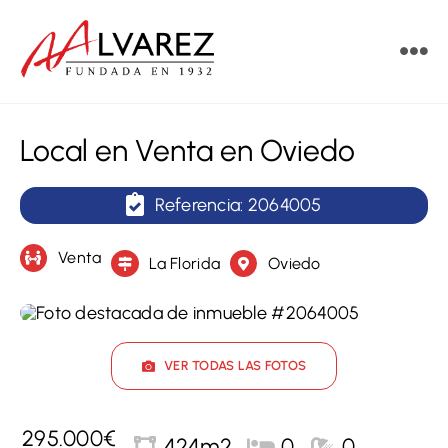
Saltar
al
Tog
contenido
Nav
Vende
Local en Venta en Oviedo
Compra
Referencia: 2064005
Alquila
Venta
La Florida
Oviedo
Obra nueva
Servicios
VER TODAS LAS FOTOS
Contacto
295.000€
424m2
0
0